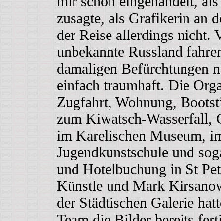
mir schon eingehandelt, al
zusagte, als Grafikerin an 
der Reise allerdings nicht. V
unbekannte Russland fahre
damaligen Befürchtungen nu
einfach traumhaft. Die Orga
Zugfahrt, Wohnung, Bootsti
zum Kiwatsch-Wasserfall, 
im Karelischen Museum, im 
Jugendkunstschule und soga
und Hotelbuchung in St Pete
Künstle und Mark Kirsanow
der Städtischen Galerie hat
Team die Bilder bereits fer