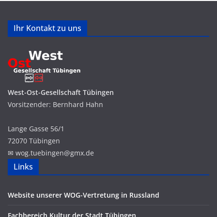
Ihr Kontakt zu uns
West-Ost-Gesellschaft Tübingen
Vorsitzender: Bernhard Hahn
Lange Gasse 56/1
72070 Tübingen
✉ wog.
tuebingen
@
g
mx.
de
Links
Website unserer WOG-Vertretung in Russland
Fachbereich Kultur der Stadt Tübingen